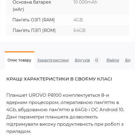
Основна батарея
10 000mAh
(мАг)
Пам'ять ОЗП (RAM)
4GB
Пам'ять ПЗП (ROM)
64GB
0
Опис товару
Характеристики
Відгуків
Файли
Віде
КРАЩІ ХАРАКТЕРИСТИКИ В СВОЄМУ КЛАСІ
Планшет UROVO Р8100 комплектуеться 8-и
ядерним процесором, оперативною пам’яттю в
4Gb, вбудованою пам’яттю в 64Gb і ОС Android 10.
Дані параметри планшета дозволяють
підтримувати високу продуктивність при роботі з
приладом.