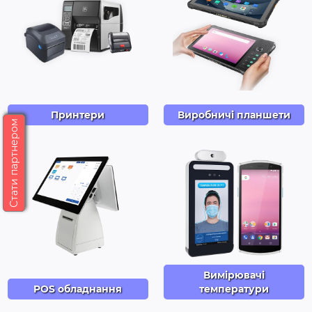
Принтери
Виробничі планшети
Стати партнером
Вимірювачі
POS обладнання
температури