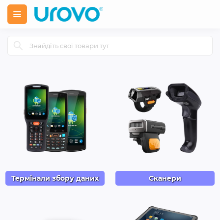
Термінали збору даних
Сканери