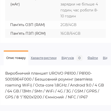
(мАг)
зарядки не більше 4
годин, час роботи 8-
10 годин
Пам'ять ОЗП (RAM)
2GB/4GB
Пам'ять ПЗП (ROM)
16GB/64GB
0
Опис товару
Характеристики
Відгуків
Файли
Віде
Виробничий планшет UROVO P8100 / P8100-
S00S9E4F000 / Безшовний роумінг (seamless
roaming WiFi) / Octa-core 1.8GHz / Android 9.0 / 4 GB
/ 64 GB / 13Мп / 5Мп / WiFi / 4G / 3G / GSM / GPRS /
GPS / 8 "/ 1920x1200 / Ємнісний / NFC / IP67