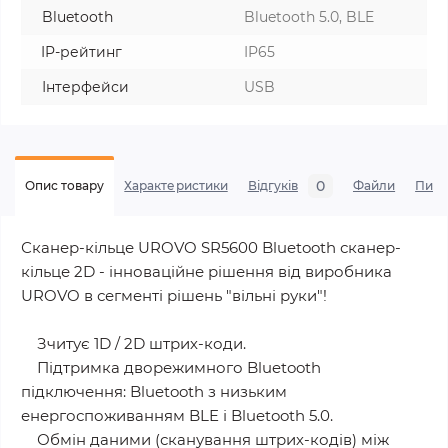
Bluetooth
Bluetooth 5.0, BLE
IP-рейтинг
IP65
Інтерфейси
USB
0
Опис товару
Характеристики
Відгуків
Файли
Пита
Сканер-кільце UROVO SR5600 Bluetooth сканер-
кільце 2D - інноваційне рішення від виробника
UROVO в сегменті рішень "вільні руки"!
Зчитує 1D / 2D штрих-коди.
Підтримка дворежимного Bluetooth
підключення: Bluetooth з низьким
енергоспоживанням BLE і Bluetooth 5.0.
Обмін даними (сканування штрих-кодів) між