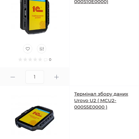
000S10E0000)
0
Термінал збору даних
Urovo U2 ( MCU2-
000S5E0000 )